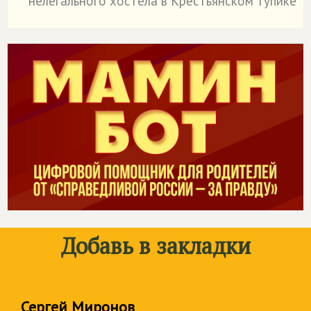
нелегального хостела в Крестьянском тупике
Добавь в закладки
Сергей Миронов