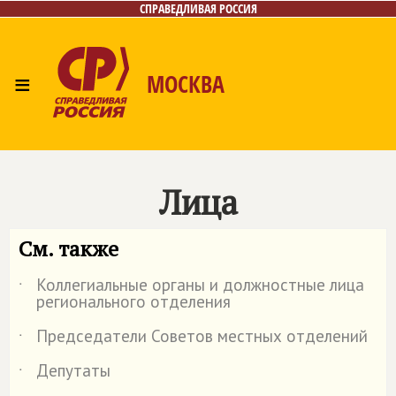
СПРАВЕДЛИВАЯ РОССИЯ
≡
МОСКВА
Главная
Общественные приёмные
Лица
Фото/Видео
Архив
Газета
Контакты
Лица
См. также
Коллегиальные органы и должностные лица
˙
регионального отделения
Председатели Советов местных отделений
˙
Депутаты
˙