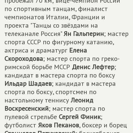
пробежал 70 км; вице-чемпион России
по спортивным танцам, финалист
чемпионатов Италии, Франции и
проекта "Танцы со звёздами на
телеканале Россия"
Ян Гальперин
; мастер
спорта СССР по фигурному катанию,
актриса и драматург
Елена
Скороходова
; мастер спорта по греко-
римской борьбе МССР
Денис Лефтер
;
кандидат в мастера спорта по боксу
Ильдар Шадаев
; кандидат в мастера
спорта по боксу, спортсмен по
настольному теннису
Леонид
Воскресенский
; мастер спорта по
пулевой стрельбе
Сергей Финик
;
футболист
Яков Пеканов
, боксер и борец