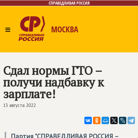
СПРАВЕДЛИВАЯ РОССИЯ
≡
МОСКВА
Главная
Общественные приёмные
Лица
Фото/Видео
Архив
Газета
Контакты
Сдал нормы ГТО –
получи надбавку к
зарплате!
13 августа 2022
Партия "СПРАВЕДЛИВАЯ РОССИЯ –