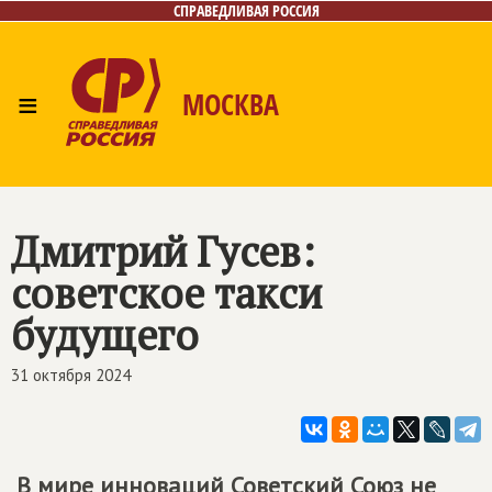
СПРАВЕДЛИВАЯ РОССИЯ
≡
МОСКВА
Главная
Общественные приёмные
Лица
Фото/Видео
Архив
Газета
Контакты
Дмитрий Гусев:
советское такси
будущего
31 октября 2024
В мире инноваций Советский Союз не