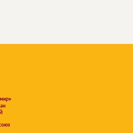
 мир»
дан
Й
союз