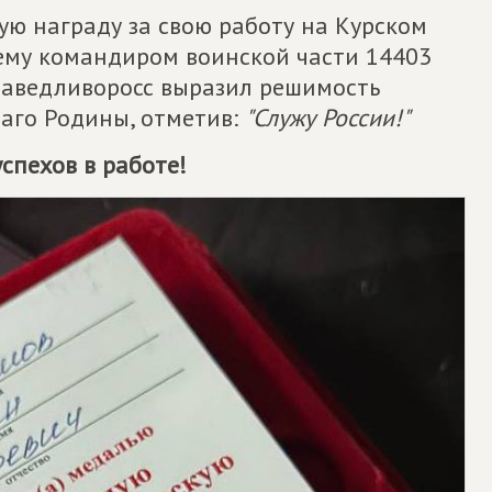
ую награду за свою работу на Курском
ему командиром воинской части 14403
раведливоросс выразил решимость
лаго Родины, отметив:
"Служу России!"
спехов в работе!