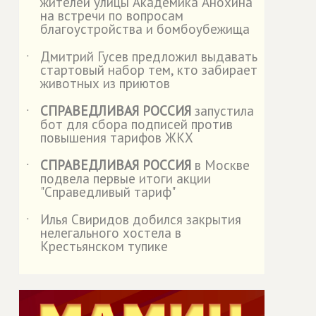
жителей улицы Академика Анохина
на встречи по вопросам
благоустройства и бомбоубежища
Дмитрий Гусев предложил выдавать
˙
стартовый набор тем, кто забирает
животных из приютов
СПРАВЕДЛИВАЯ РОССИЯ
запустила
˙
бот для сбора подписей против
повышения тарифов ЖКХ
СПРАВЕДЛИВАЯ РОССИЯ
в Москве
˙
подвела первые итоги акции
"Справедливый тариф"
Илья Свиридов добился закрытия
˙
нелегального хостела в
Крестьянском тупике