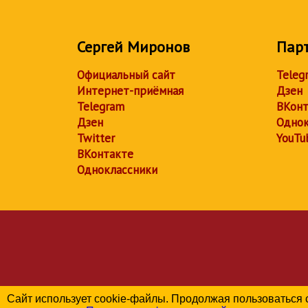
Сергей Миронов
Пар
Официальный сайт
Teleg
Интернет-приёмная
Дзен
Telegram
ВКонт
Дзен
Однок
Twitter
YouTu
ВКонтакте
Одноклассники
Сайт использует cookie-файлы. Продолжая пользоваться 