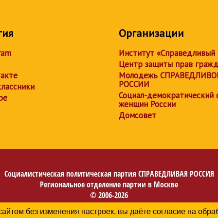
тия
Организации
ram
Институт «Справедливый
Центр защиты прав граж
акте
Молодежь СПРАВЕДЛИВО
РОССИИ
лассники
Социал-демократический 
be
женщин России
Домсовет
Социалистическая политическая партия
СПРАВЕДЛИВАЯ РОССИЯ
Региональное отделение партии в Москве
© 2006-2026
Политика в отношении обработки персональных данных
сайтом без изменения настроек, вы даёте согласие на обр