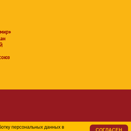
 мир»
дан
Й
союз
аботку персональных данных в
СОГЛАСЕН