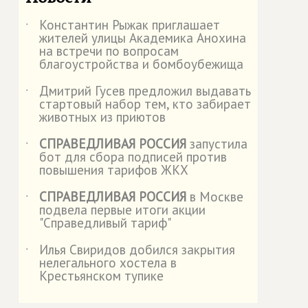
Константин Рыжак приглашает
˙
жителей улицы Академика Анохина
на встречи по вопросам
благоустройства и бомбоубежища
Дмитрий Гусев предложил выдавать
˙
стартовый набор тем, кто забирает
животных из приютов
СПРАВЕДЛИВАЯ РОССИЯ
запустила
˙
бот для сбора подписей против
повышения тарифов ЖКХ
СПРАВЕДЛИВАЯ РОССИЯ
в Москве
˙
подвела первые итоги акции
"Справедливый тариф"
Илья Свиридов добился закрытия
˙
нелегального хостела в
Крестьянском тупике