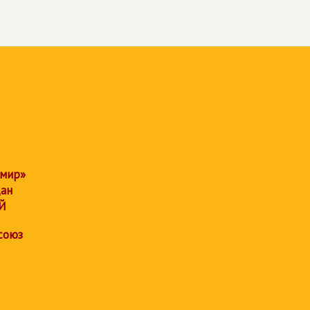
 мир»
дан
Й
союз