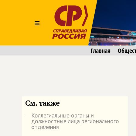
≡
Главная
Общес
См. также
Коллегиальные органы и
˙
должностные лица регионального
отделения