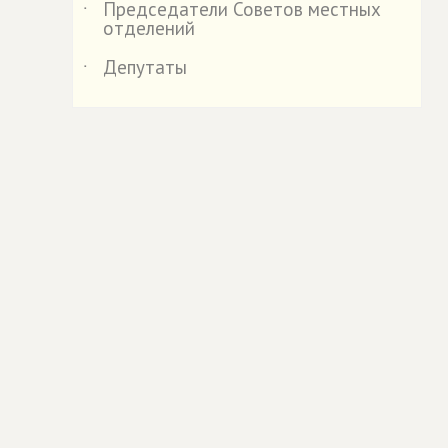
Председатели Советов местных
˙
отделений
Депутаты
˙