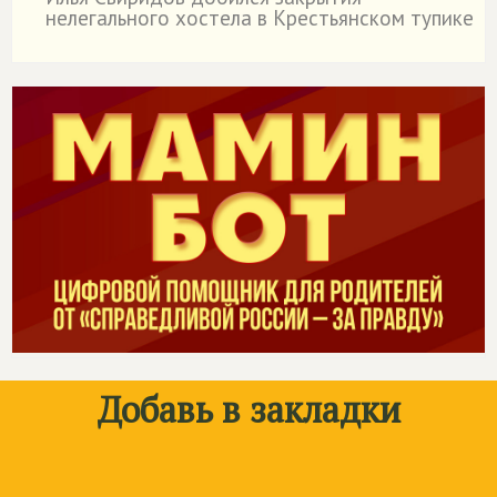
˙
нелегального хостела в Крестьянском тупике
Добавь в закладки