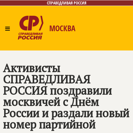
СПРАВЕДЛИВАЯ РОССИЯ
≡
МОСКВА
Главная
Общественные приёмные
Лица
Фото/Видео
Архив
Газета
Контакты
Активисты
СПРАВЕДЛИВАЯ
РОССИЯ
поздравили
москвичей с Днём
России и раздали новый
номер партийной