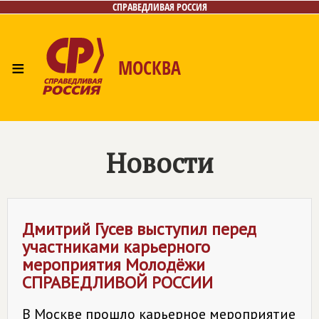
СПРАВЕДЛИВАЯ РОССИЯ
≡
МОСКВА
Главная
Общественные приёмные
Лица
Фото/Видео
Архив
Газета
Контакты
Новости
Дмитрий Гусев выступил перед
участниками карьерного
мероприятия Молодёжи
СПРАВЕДЛИВОЙ РОССИИ
В Москве прошло карьерное мероприятие